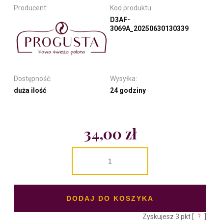
Producent:
Kod produktu:
D3AF-
3069A_20250630130339
Dostępność:
Wysyłka:
duża ilość
24 godziny
34,00 zł
DODAJ DO KOSZYKA
Zyskujesz
3
pkt [
?
]