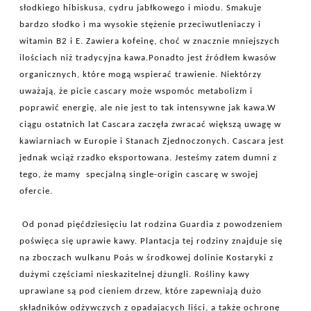
słodkiego hibiskusa, cydru jabłkowego i miodu. Smakuje
bardzo słodko i ma wysokie stężenie przeciwutleniaczy i
witamin B2 i E. Zawiera kofeinę, choć w znacznie mniejszych
ilościach niż tradycyjna kawa.Ponadto jest źródłem kwasów
organicznych, które mogą wspierać trawienie. Niektórzy
uważają, że picie cascary może wspomóc metabolizm i
poprawić energię, ale nie jest to tak intensywne jak kawa.W
ciągu ostatnich lat Cascara zaczęła zwracać większą uwagę w
kawiarniach w Europie i Stanach Zjednoczonych. Cascara jest
jednak wciąż rzadko eksportowana. Jesteśmy zatem dumni z
tego, że mamy specjalną single-origin cascarę w swojej
ofercie.
Od ponad pięćdziesięciu lat rodzina Guardia z powodzeniem
poświęca się uprawie kawy. Plantacja tej rodziny znajduje się
na zboczach wulkanu Poás w środkowej dolinie Kostaryki z
dużymi częściami nieskazitelnej dżungli. Rośliny kawy
uprawiane są pod cieniem drzew, które zapewniają dużo
składników odżywczych z opadających liści, a także ochronę